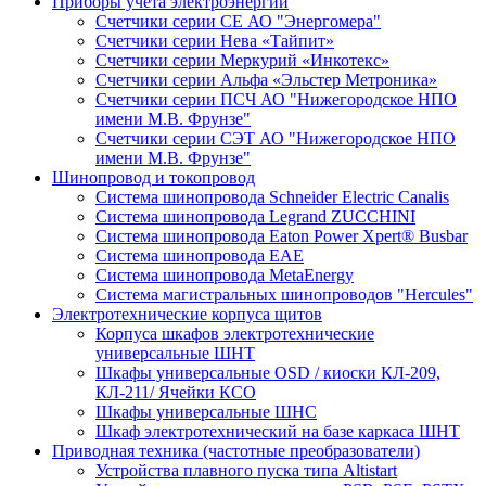
Приборы учета электроэнергии
Счетчики серии СЕ АО "Энергомера"
Счетчики серии Нева «Тайпит»
Счетчики серии Меркурий «Инкотекс»
Счетчики серии Альфа «Эльстер Метроника»
Счетчики серии ПСЧ АО "Нижегородское НПО
имени М.В. Фрунзе"
Счетчики серии СЭТ АО "Нижегородское НПО
имени М.В. Фрунзе"
Шинопровод и токопровод
Система шинопровода Schneider Electric Canalis
Система шинопровода Legrand ZUCCHINI
Система шинопровода Eaton Power Xpert® Busbar
Система шинопровода EAE
Система шинопровода MetaEnergy
Система магистральных шинопроводов "Hercules"
Электротехнические корпуса щитов
Корпуса шкафов электротехнические
универсальные ШНТ
Шкафы универсальные OSD / киоски КЛ-209,
КЛ-211/ Ячейки КСО
Шкафы универсальные ШНС
Шкаф электротехнический на базе каркаса ШНТ
Приводная техника (частотные преобразователи)
Устройства плавного пуска типа Altistart