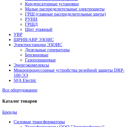
Конденсаторные установки
Малые распределительные электрощиты
ГРЩ (главные распределительные щиты)
РУНН
ГРЩД
Щит этажный
УВР
ЩРНВ/АВР ЭЗОИС
Электростанции ЭЗОИС
Дизельные генераторы
Бензиновые
Газопоршневые
Энергокомплексы
Микропроцессорные устройства релейной защиты DRP-
100-ЭЭ
SFA Electric
Все оборудование
Каталог товаров
Бренды
Силовые трансформаторы
Трансформаторы ООО "Электрофизика"