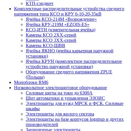
КТП-сэндвич
Комплектные распределительные устройства среднего
напряжения типа КСО и КРУ 6-10-20-35кВ
Ячейка КСО-214М «Возрождение»
Ячейка КРУ-219М «EZOIS-ES»
КСО-ИТН (измерительная ячейка)
Камеры КСО 2ХХ-серий
Камеры КСО 3ХХ-серий
Камеры КСО-ШВВ
Ячейка ЯКНО (ячейка карьерная наружной
установки)
Ячейка КРУН (комплектное распределительное
устройство наружной установки)
Оборудование среднего напряжения ZPUE
(Польша)
Моноблоки RM6
Низковольтное электрощитовое оборудование
Силовые щиты на токи до 6300А
Щит автоматики и управления ЭЗОИС
Электрощиты для нужд МРСК и ФСК. Силовые
шкафы
Электрощиты для жилого сектора
Электрощиты на базе корпусов logstrup и других
производителей
Защищенные электрощиты